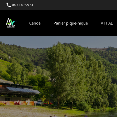
call
04 71 49 95 81
Canoë
Panier pique-nique
VTT AE