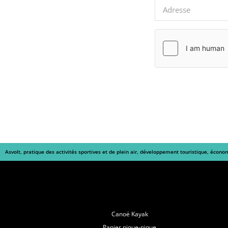
Asvolt, pratique des activités sportives et de plein air, développement touristique, écono
Navigation
Canoë Kayak
Panier pique-nique