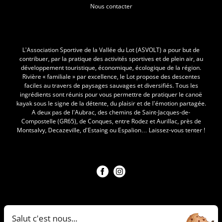
Nous contacter
L'Asvolt
L’Association Sportive de la Vallée du Lot (ASVOLT) a pour but de
contribuer, par la pratique des activités sportives et de plein air, au
développement touristique, économique, écologique de la région.
Rivière « familiale » par excellence, le Lot propose des descentes
faciles au travers de paysages sauvages et diversifiés. Tous les
ingrédients sont réunis pour vous permettre de pratiquer le canoë
kayak sous le signe de la détente, du plaisir et de l’émotion partagée.
A deux pas de l’Aubrac, des chemins de Saint-Jacques-de-
Compostelle (GR65), de Conques, entre Rodez et Aurillac, près de
Montsalvy, Decazeville, d’Estaing ou Espalion… Laissez-vous tenter !
Nous suivre !
Notre société
Mentions légales
Salut c'est nous...