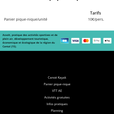
Tarifs
.
Panier pique-nique/unité
10€/pers
Asvolt, pratique des activités sportives et de
plein air, développement touristique,
économique et écologique de la région du
Cantal (15).
Navigation
Canoë Kayak
Panier pique-nique
VTT AE
Activités gratuites
Infos pratiques
Planning