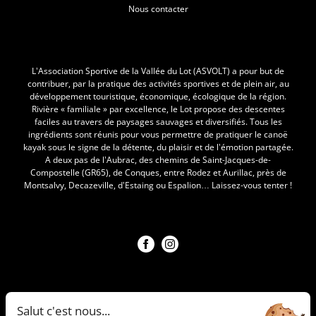
Nous contacter
L'Asvolt
L’Association Sportive de la Vallée du Lot (ASVOLT) a pour but de
contribuer, par la pratique des activités sportives et de plein air, au
développement touristique, économique, écologique de la région.
Rivière « familiale » par excellence, le Lot propose des descentes
faciles au travers de paysages sauvages et diversifiés. Tous les
ingrédients sont réunis pour vous permettre de pratiquer le canoë
kayak sous le signe de la détente, du plaisir et de l’émotion partagée.
A deux pas de l’Aubrac, des chemins de Saint-Jacques-de-
Compostelle (GR65), de Conques, entre Rodez et Aurillac, près de
Montsalvy, Decazeville, d’Estaing ou Espalion… Laissez-vous tenter !
Nous suivre !
Notre société
Mentions légales
Salut c'est nous...