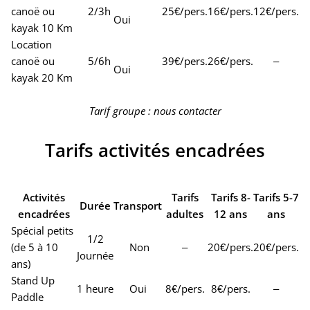
canoë ou
2/3h
25€/pers.
16€/pers.
12€/pers.
Oui
kayak 10 Km
Location
canoë ou
5/6h
39€/pers.
26€/pers.
–
Oui
kayak 20 Km
Tarif groupe : nous contacter
Tarifs activités encadrées
Activités
Tarifs
Tarifs 8-
Tarifs 5-7
Durée
Transport
encadrées
adultes
12 ans
ans
Spécial petits
1/2
(de 5 à 10
Non
–
20€/pers.
20€/pers.
Journée
ans)
Stand Up
1 heure
Oui
8€/pers.
8€/pers.
–
Paddle